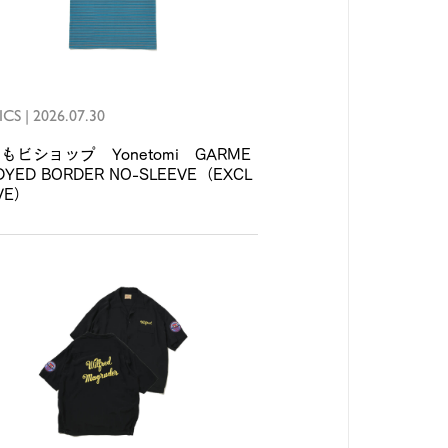
ICS
|
2026.07.30
もビショップ Yonetomi GARME
DYED BORDER NO-SLEEVE（EXCL
VE）