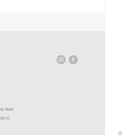
ip Store
TOKYO