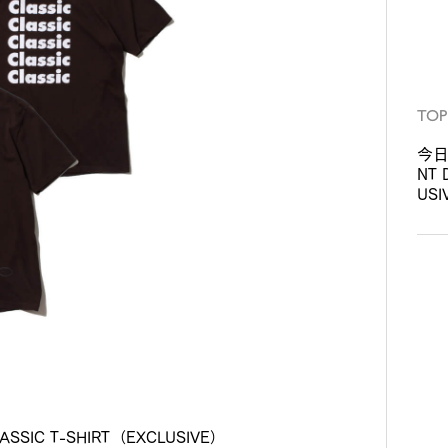
TOP
今日
NT 
USI
SIC T-SHIRT（EXCLUSIVE）