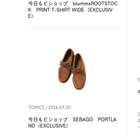
今日もビショップ blurhmsROOTSTOC
K PRINT T-SHIRT WIDE（EXCLUSIV
E）
T
TOPICS
|
2026.07.20
H
今日もビショップ SEBAGO PORTLA
ND（EXCLUSIVE）