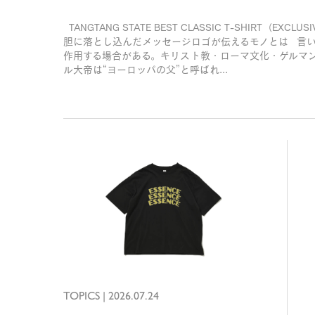
TANGTANG STATE BEST CLASSIC T-SHIRT（EXCLU
胆に落とし込んだメッセージロゴが伝えるモノとは 言
作用する場合がある。キリスト教・ローマ文化・ゲルマ
ル大帝は“ヨーロッパの父”と呼ばれ...
TOPICS
|
2026.07.24