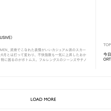
USIVE）
TOP
0 BUY WOMEN_ 武骨でこなれた表情がいいカジュアル派のスカー
今日
た6月とは打って変わり、不快指数も一気に上昇したおか
OR
。特に困るのがボトムス。フルレングスのジーンズやチノ
LOAD MORE