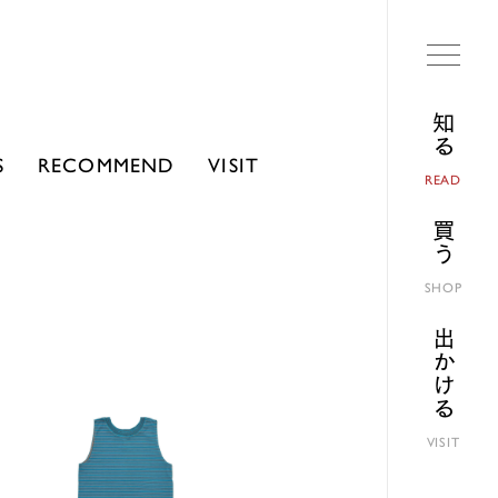
知る
S
RECOMMEND
VISIT
READ
買う
SHOP
出かける
VISIT