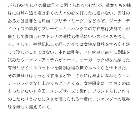
がら1954年にその幕は早々に閉じられるわけだが、彼女たちの純
粋に白球を追う姿は多くの人々の心を打ったに違いない。興味の
ある方は是非とも映画『プリティリーグ』をどうぞ。ジーナ・デ
イヴィスの華麗なプレーやトム・ハンクスの存在感は抜群で、俳
優として参加したマドンナの演技も作品にいいスパイスを添え
る。そして、半世紀以上が経った今では女性が野球をする姿も決
して珍しいことではない。本作は昨年、〈FilMelange〉に別注を
試みたウィメンズアイテムがベース。オーガニック綿を紡績した
有機リサイクルコットンを特別な編み機でふっくらと仕上げた。
その肌触りはうっとりするほどで、さらには程よい厚みとヴィン
テージライクな仕上がりもグッとくる。女性限定にしておくのは
もったいないと今回、メンズサイズで製作。ブランドらしい作り
のこだわりとひたむきさが感じられる一着は、ジェンダーの境界
線を難なく超えていく。