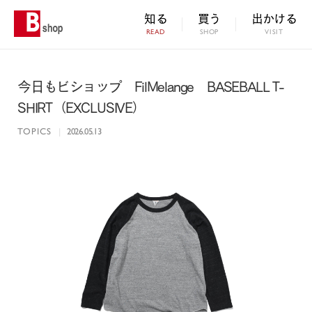
知る
買う
出かける
READ
SHOP
VISIT
今日もビショップ FilMelange BASEBALL T-
SHIRT（EXCLUSIVE）
TOPICS
|
2026.05.13