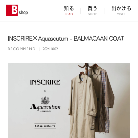
知る
買う
出かける
READ
SHOP
VISIT
INSCRIRE×Aquascutum - BALMACAAN COAT
RECOMMEND
|
2024.10.02