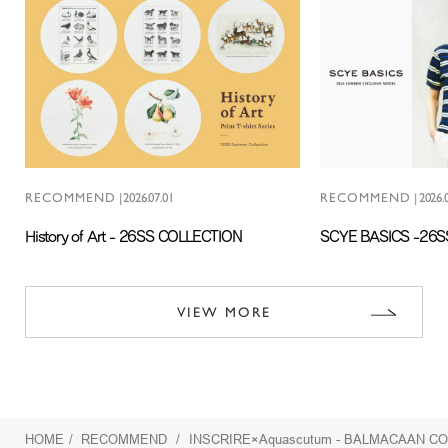
RECOMMEND
|
2026.07.01
RECOMMEND
|
2026.
History of Art - 26SS COLLECTION
SCYE BASICS -26
VIEW MORE
HOME
/
RECOMMEND
/
INSCRIRE×Aquascutum - BALMACAAN C