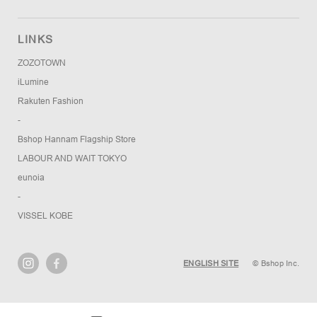
LINKS
ZOZOTOWN
iLumine
Rakuten Fashion
-
Bshop Hannam Flagship Store
LABOUR AND WAIT TOKYO
eunoia
-
VISSEL KOBE
ENGLISH SITE
© Bshop Inc.