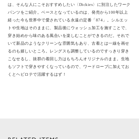
は、そんな人にこそおすすめしたい〈Dickies〉に別注したワーク
パンツをご紹介。ベースとなっているのは、発売から100年以上
経った今も世界中で愛されている永遠の定番「874」。シルエッ
トや生地はそのままに、製品後にウォッシュ加工を施すことで、
穿き始めから味のある風合いを楽しむことができるのだ。それで
いて新品のようなクリーンな雰囲気もあり、古着とは一線を画せ
るのも嬉しいところ。レングスも調整しているのですっきり穿き
こなせるし、抜群の着回し力はもちろんオリジナルのまま。生地
もソフトで穿きやすくなっているので、ワードローブに加えてお
くとヘビロテで活躍するはず！