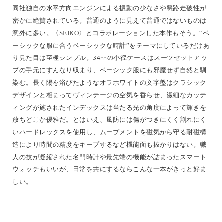
同社独自の水平方向エンジンによる振動の少なさや悪路走破性が
密かに絶賛されている。普通のように見えて普通ではないものは
意外に多い。〈SEIKO〉とコラボレーションした本作もそう。“ベ
ーシックな服に合うベーシックな時計”をテーマにしているだけあ
り見た目は至極シンプル。34㎜の小径ケースはスーツセットアッ
プの手元にすんなり収まり、ベーシック服にも邪魔せず自然と馴
染む。長く陽を浴びたようなオフホワイトの文字盤はクラシック
デザインと相まってヴィンテージの空気を香らせ、繊細なカッテ
ィングが施されたインデックスは当たる光の角度によって輝きを
放ちどこか優雅だ。とはいえ、風防には傷がつきにくく割れにく
いハードレックスを使用し、ムーブメントを磁気から守る耐磁構
造により時間の精度をキープするなど機能面も抜かりはない。職
人の技が凝縮された名門時計や最先端の機能が詰まったスマート
ウォッチもいいが、日常を共にするならこんな一本がきっと好ま
しい。