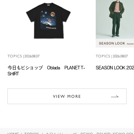
TOPICS
|
2026.08.07
TOPICS
|
2026.08.07
今日もビショップ Oblada PLANET T-
SEASON LOOK 202
SHIRT
VIEW MORE