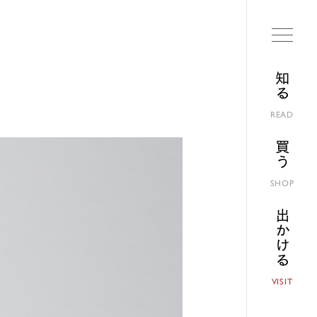
知る
READ
買う
SHOP
出かける
VISIT