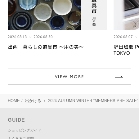
2026.08.13 ～ 2026.08.30
2026.08.07 ～ 
出西 暮らしの道具市 〜用の美〜
野田琺瑯 PO
TOKYO
VIEW MORE
HOME
/
出かける
/
2024 AUTUMN-WINTER “MEMBERS PRE SALE”
GUIDE
ショッピングガイド
よくあるご質問