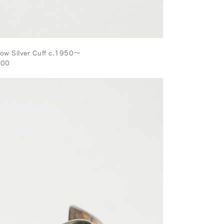
low Silver Cuff c.1950～
000