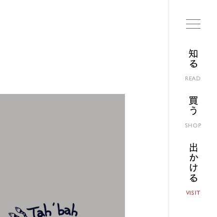
知る
READ
買う
SHOP
出かける
VISIT