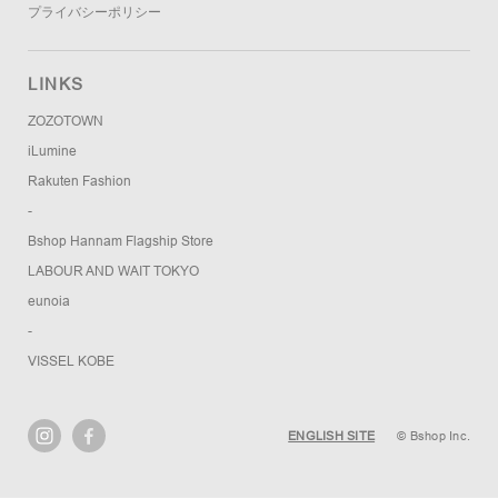
プライバシーポリシー
LINKS
ZOZOTOWN
iLumine
Rakuten Fashion
-
Bshop Hannam Flagship Store
LABOUR AND WAIT TOKYO
eunoia
-
VISSEL KOBE
ENGLISH SITE
© Bshop Inc.