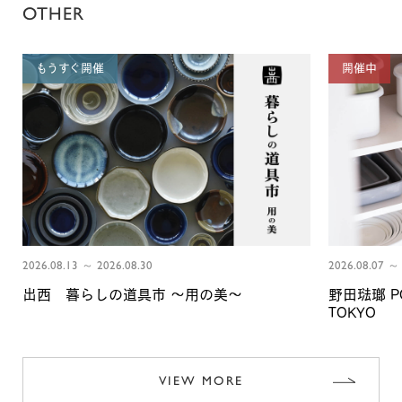
OTHER
もうすぐ開催
開催中
2026.08.13 ～ 2026.08.30
2026.08.07 ～ 
出西 暮らしの道具市 〜用の美〜
野田琺瑯 PO
TOKYO
VIEW MORE