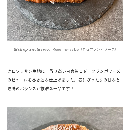
【𝘽𝙨𝙝𝙤𝙥 𝙀𝙭𝙘𝙡𝙪𝙨𝙞𝙫𝙚】Rose framboise（ロゼフランボワーズ）
クロワッサン生地に、香り高い自家製ロゼ・フランボワーズ
のピューレを巻き込み仕上げました。春にぴったりの甘みと
酸味のバランスが抜群な一品です！