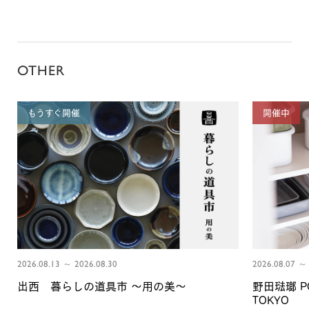
OTHER
もうすぐ開催
開催中
2026.08.13 ～ 2026.08.30
2026.08.07 ～ 
出西 暮らしの道具市 〜用の美〜
野田琺瑯 PO
TOKYO