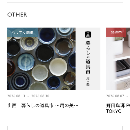
OTHER
もうすぐ開催
開催中
2026.08.13 ～ 2026.08.30
2026.08.07 ～ 
出西 暮らしの道具市 〜用の美〜
野田琺瑯 PO
TOKYO