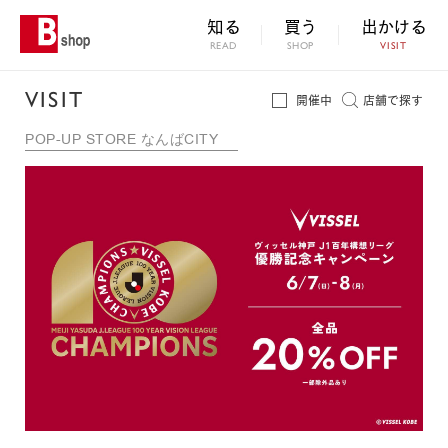
知る
買う
出かける
READ
SHOP
VISIT
VISIT
開催中
店舗で探す
POP-UP STORE なんばCITY