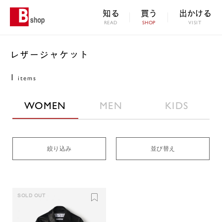
知る
買う
出かける
READ
SHOP
VISIT
レザージャケット
1
items
WOMEN
MEN
KIDS
絞り込み
並び替え
SOLD OUT