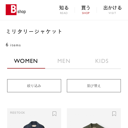
知る
買う
出かける
READ
SHOP
VISIT
ミリタリージャケット
6
items
WOMEN
MEN
KIDS
絞り込み
並び替え
RESTOCK