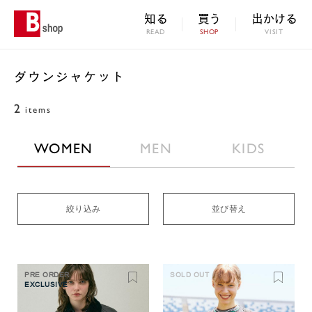
知る
買う
出かける
READ
SHOP
VISIT
ダウンジャケット
2
items
WOMEN
MEN
KIDS
絞り込み
並び替え
PRE ORDER
SOLD OUT
EXCLUSIVE