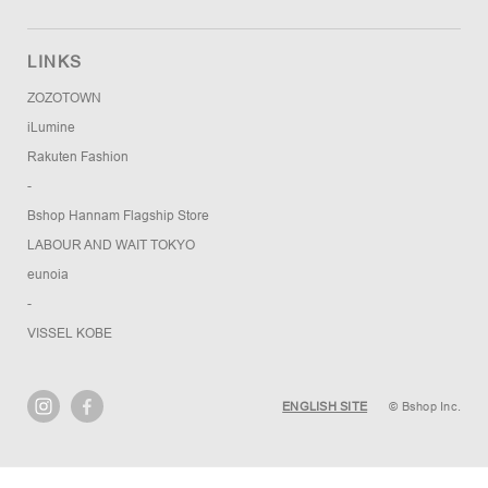
LINKS
ZOZOTOWN
iLumine
Rakuten Fashion
-
Bshop Hannam Flagship Store
LABOUR AND WAIT TOKYO
eunoia
-
VISSEL KOBE
ENGLISH SITE
© Bshop Inc.