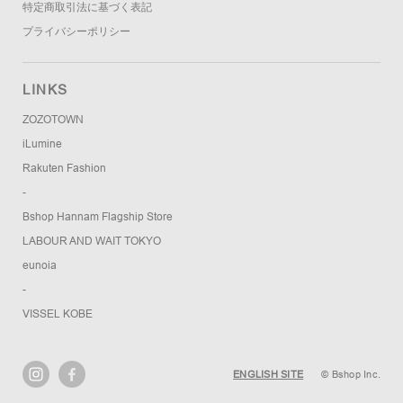
特定商取引法に基づく表記
プライバシーポリシー
LINKS
ZOZOTOWN
iLumine
Rakuten Fashion
-
Bshop Hannam Flagship Store
LABOUR AND WAIT TOKYO
eunoia
-
VISSEL KOBE
ENGLISH SITE
© Bshop Inc.