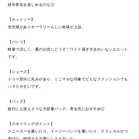
経年変化を楽しめるのも◎
【カットソー】
光沢感がありオーラリーらしい色味が上品。
【パンツ】
軽量で涼しく、夏のお供にどうぞ！ワイド過ぎずきれいなシルエット
です。
【シューズ】
トゥー部分に丸みがあり、ミニマルな印象でどんなファッションでも
ハマりやすいです。
【バッグ】
旅行にも使えそうな大容量バッグ。男女共におすすめ◎
【スタイリングポイント】
スニーカーを履いたり、イージーパンツを履いたり、クラシカルかつ
遊び心、軽快さを大事にしてみました。