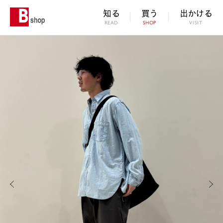
知る
買う
出かける
READ
SHOP
VISIT