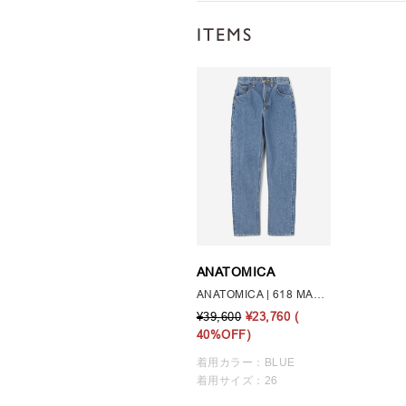
ITEMS
ANATOMICA
ANATOMICA | 618 MARILYNⅡ USED WASH WOMEN
¥39,600
¥23,760
(
40%OFF)
着用カラー：BLUE
着用サイズ：26