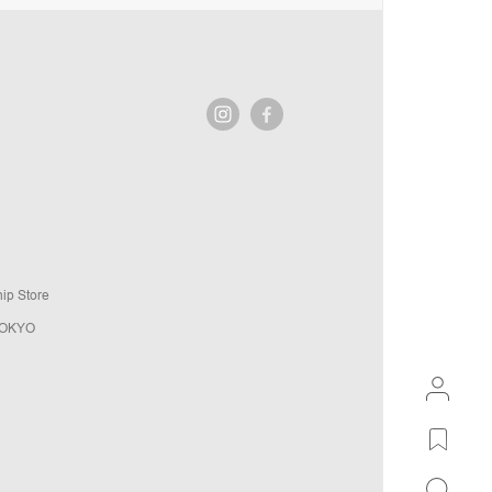
ip Store
TOKYO