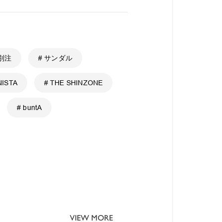
 別注
# サンダル
ISTA
# THE SHINZONE
# buntA
VIEW MORE