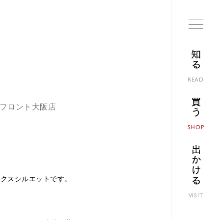
知る
READ
買う
ランフロント大阪店
SHOP
出かける
ックスシルエットです。
VISIT