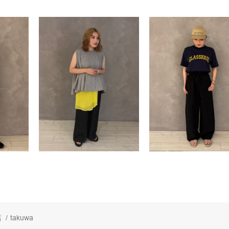
店
/
takuwa