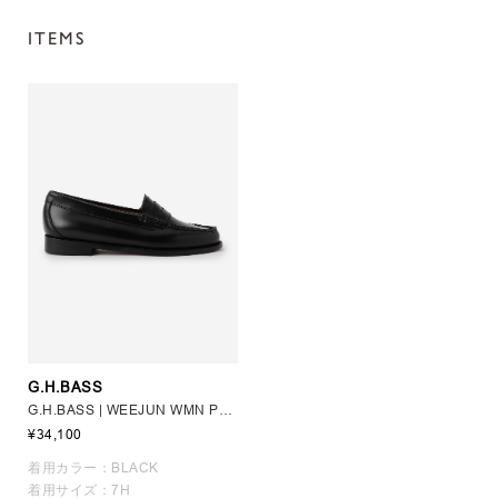
ITEMS
G.H.BASS
G.H.BASS | WEEJUN WMN PENNY WOMEN
¥34,100
着用カラー：BLACK
着用サイズ：7H