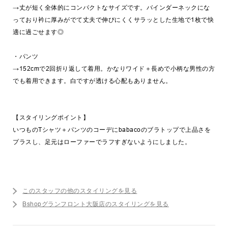
→丈が短く全体的にコンパクトなサイズです。バインダーネックにな
っており衿に厚みがでて丈夫で伸びにくくサラッとした生地で1枚で快
適に過ごせます◎
・パンツ
→152cmで2回折り返して着用。かなりワイド＋長めで小柄な男性の方
でも着用できます。白ですが透ける心配もありません。
【スタイリングポイント】
いつものTシャツ＋パンツのコーデにbabacoのブラトップで上品さを
プラスし、足元はローファーでラフすぎないようにしました。
このスタッフの他のスタイリングを見る
Bshopグランフロント大阪店のスタイリングを見る