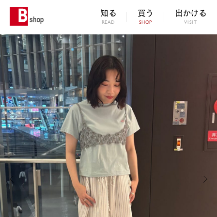
知る
買う
出かける
READ
SHOP
VISIT