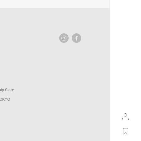
ip Store
TOKYO