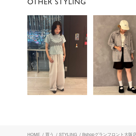
OTHER STYLING
HOME
/
買う
/
STYLING
/
Bshopグランフロント大阪