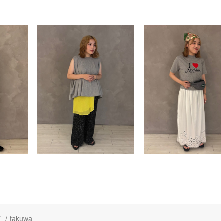
店
/
takuwa