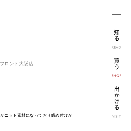
知る
READ
買う
ランフロント大阪店
SHOP
出かける
すがニット素材になっており締め付けが
VISIT