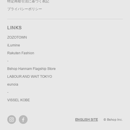
特定商取引法に基づく表記
プライバシーポリシー
LINKS
ZOZOTOWN
iLumine
Rakuten Fashion
-
Bshop Hannam Flagship Store
LABOUR AND WAIT TOKYO
eunoia
-
VISSEL KOBE
ENGLISH SITE
© Bshop Inc.