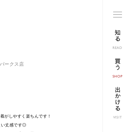
知る
READ
買う
ばパークス店
SHOP
出かける
ぎ着がしやすく楽ちんです！
VISIT
良い丈感です◎