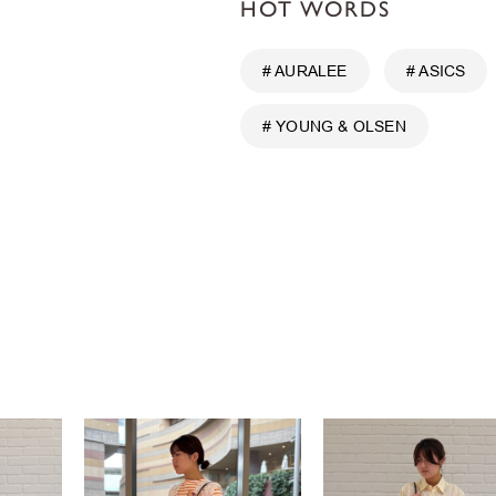
HOT WORDS
# AURALEE
# ASICS
# YOUNG & OLSEN