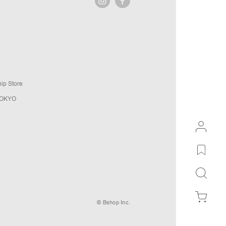
ip Store
TOKYO
© Bshop Inc.