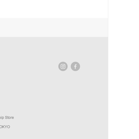
ip Store
TOKYO