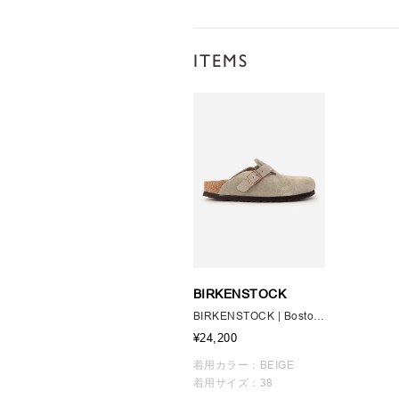
ITEMS
BIRKENSTOCK
BIRKENSTOCK | Boston LEVE TAUPE WOMEN
¥24,200
着用カラー：BEIGE
着用サイズ：38