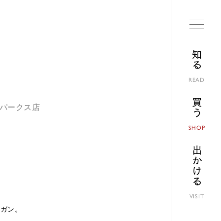
知る
READ
買う
ばパークス店
SHOP
出かける
VISIT
ィガン。