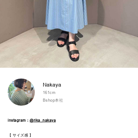
Nakaya
161cm
Bshop本社
instagram：
@rika_nakaya
【 サイズ感 】