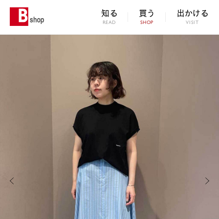
知る
買う
出かける
READ
SHOP
VISIT