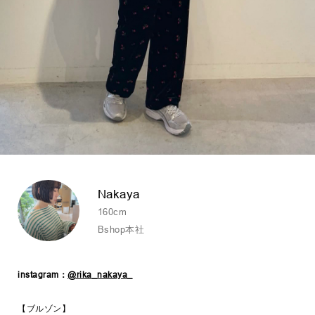
Nakaya
160cm
Bshop本社
instagram：
@rika_nakaya_
【ブルゾン】