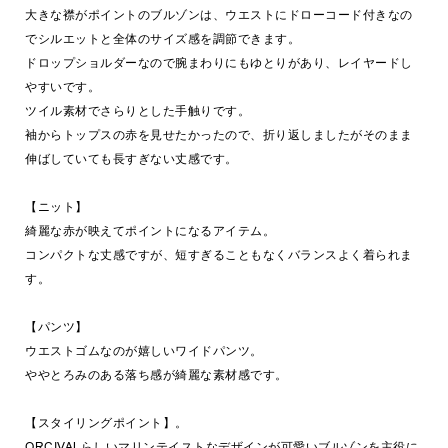
大きな襟がポイントのブルゾンは、ウエストにドローコード付きなの
でシルエットと全体のサイズ感を調節できます。
ドロップショルダーなので腕まわりにもゆとりがあり、レイヤードし
やすいです。
ツイル素材でさらりとした手触りです。
袖からトップスの赤を見せたかったので、折り返しましたがそのまま
伸ばしていても長すぎない丈感です。
【ニット】
綺麗な赤が映えてポイントになるアイテム。
コンパクトな丈感ですが、短すぎることもなくバランスよく着られま
す。
【パンツ】
ウエストゴムなのが嬉しいワイドパンツ。
ややとろみのある落ち感が綺麗な素材感です。
【スタイリングポイント】。
ORCIVALらしいマリンテイストなデザインが可愛いブルゾンを主役に