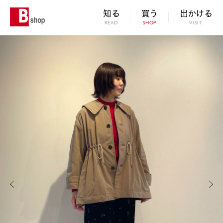
知る
買う
出かける
READ
SHOP
VISIT