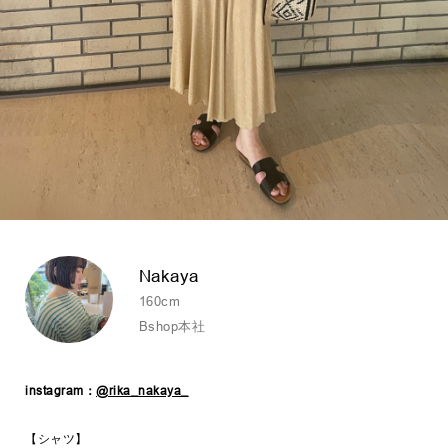
Nakaya
160cm
Bshop本社
instagram：
@rika_nakaya_
【シャツ】