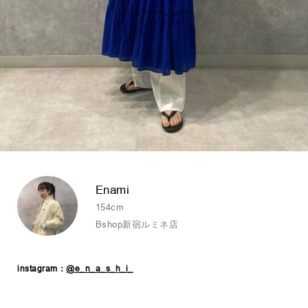
Enami
154cm
Bshop新宿ルミネ店
instagram：
@e_n_a_s_h_i_