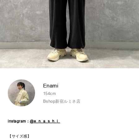
Enami
154cm
Bshop新宿ルミネ店
instagram：
@e_n_a_s_h_i_
【サイズ感】