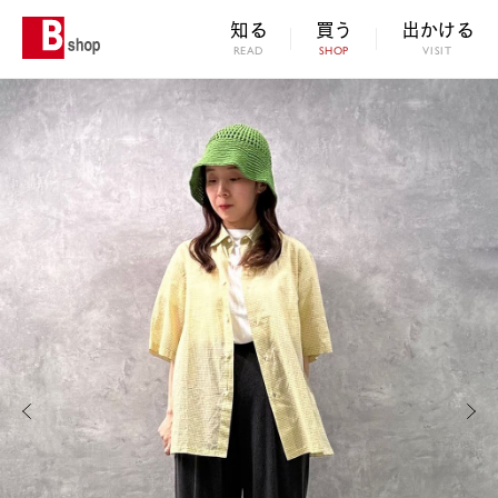
知る
買う
出かける
READ
SHOP
VISIT