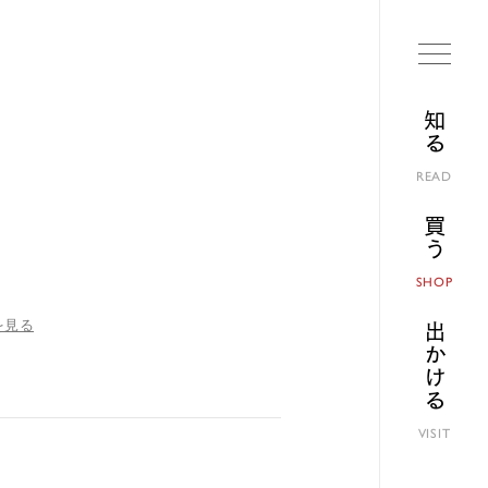
知る
READ
買う
SHOP
を見る
出かける
VISIT