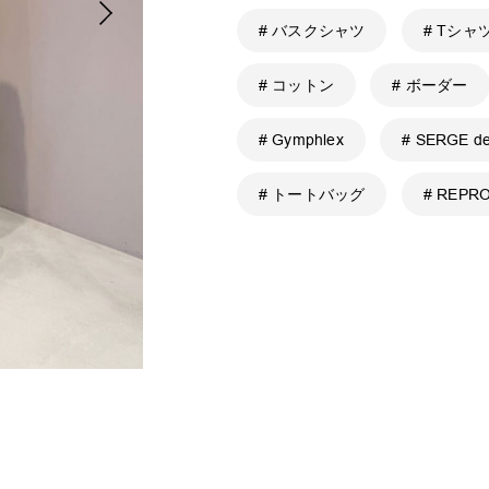
# バスクシャツ
# Tシャ
# コットン
# ボーダー
# Gymphlex
# SERGE de
# トートバッグ
# REPR