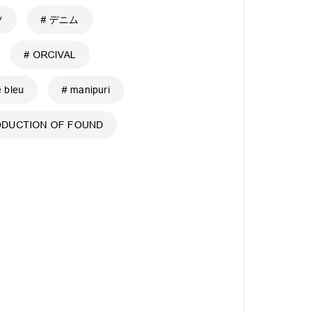
ツ
# デニム
# ORCIVAL
 bleu
# manipuri
ODUCTION OF FOUND