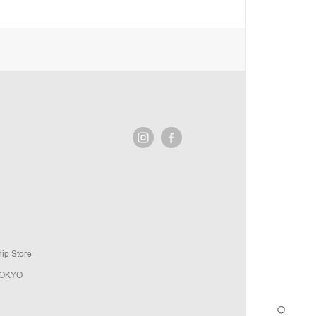
ip Store
TOKYO