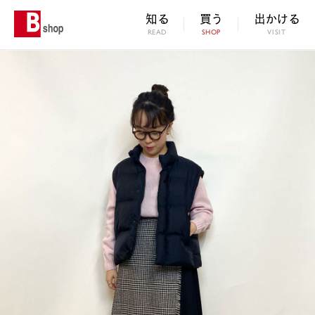
知る
買う
出かける
READ
SHOP
VISIT