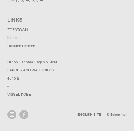
プライバシーポリシー
LINKS
ZOZOTOWN
iLumine
Rakuten Fashion
-
Bshop Hannam Flagship Store
LABOUR AND WAIT TOKYO
eunoia
-
VISSEL KOBE
ENGLISH SITE
© Bshop Inc.