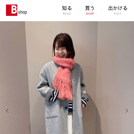
知る
買う
出かける
READ
SHOP
VISIT