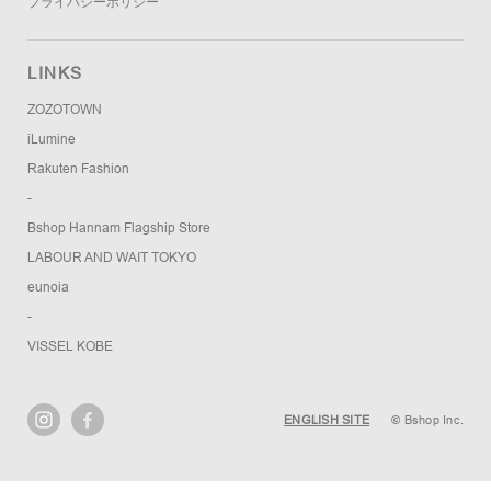
プライバシーポリシー
LINKS
ZOZOTOWN
iLumine
Rakuten Fashion
-
Bshop Hannam Flagship Store
LABOUR AND WAIT TOKYO
eunoia
-
VISSEL KOBE
ENGLISH SITE
© Bshop Inc.