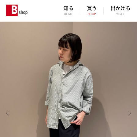
知る
買う
出かける
READ
SHOP
VISIT