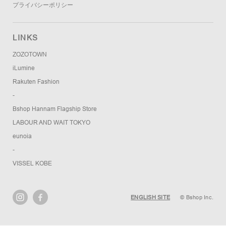
プライバシーポリシー
LINKS
ZOZOTOWN
iLumine
Rakuten Fashion
-
Bshop Hannam Flagship Store
LABOUR AND WAIT TOKYO
eunoia
-
VISSEL KOBE
ENGLISH SITE
© Bshop Inc.