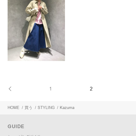
1
2
HOME
/
買う
/
STYLING
/
Kazuma
GUIDE