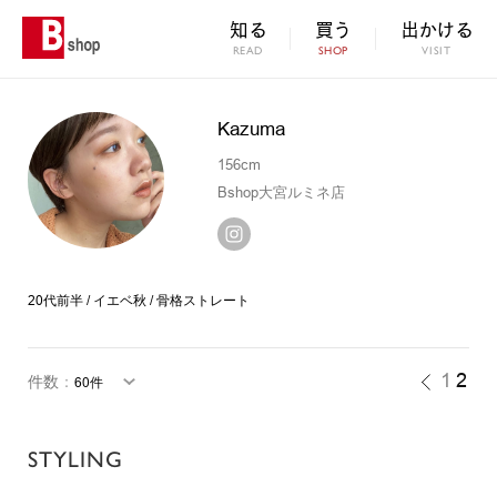
知る
買う
出かける
READ
SHOP
VISIT
Kazuma
156cm
Bshop大宮ルミネ店
20代前半 / イエベ秋 / 骨格ストレート
1
2
件数
：
STYLING