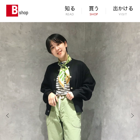
知る
買う
出かける
READ
SHOP
VISIT