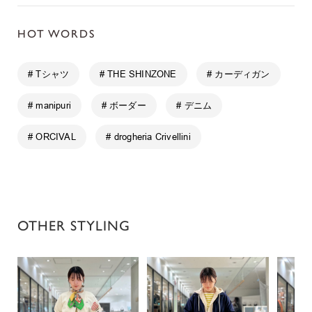
HOT WORDS
# Tシャツ
# THE SHINZONE
# カーディガン
# manipuri
# ボーダー
# デニム
# ORCIVAL
# drogheria Crivellini
OTHER STYLING