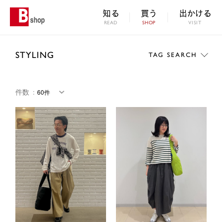
知る
買う
出かける
READ
SHOP
VISIT
STYLING
TAG SEARCH
件数
：