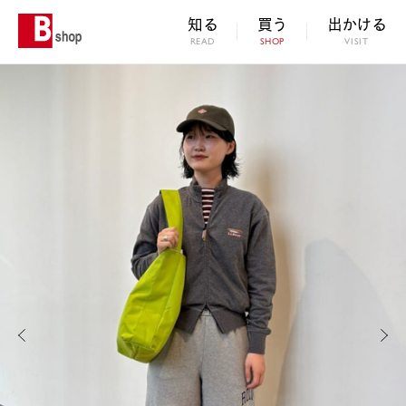
知る
買う
出かける
READ
SHOP
VISIT