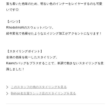
落ち着いた色味のため、明るい色のインナーをレイヤーするのも可愛
いです◎
【パンツ】
RhodolirioNのスウェットパンツ。
経年変化で色褪せたようなエイジング加工がアクセントになります！
【スタイリングポイント】
全体の色味を統一したスタイリング。
Kaanのバッグをプラスすることで、単調で飽きないスタイリングを意
識しました！
このスタッフの他のスタイリングを見る
Bshop名古屋ラシック店のスタイリングを見る