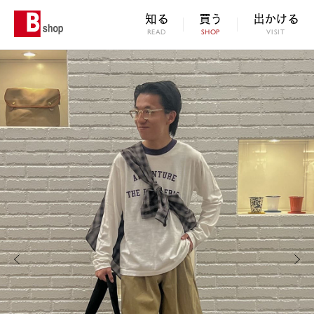
知る
買う
出かける
READ
SHOP
VISIT