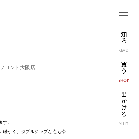
知る
READ
買う
ランフロント大阪店
SHOP
出かける
ます。
VISIT
らい暖かく、ダブルジップな点も◎