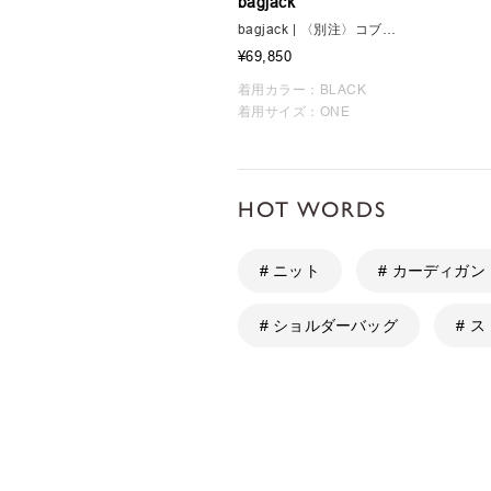
bagjack
bagjack | 〈別注〉コブラバックル メッセンジャーバッグ POGO
¥69,850
着用カラー：BLACK
着用サイズ：ONE
HOT WORDS
# ニット
# カーディガン
# ショルダーバッグ
# 