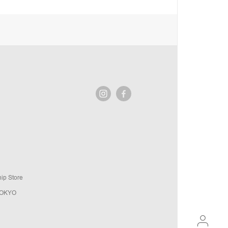
ip Store
TOKYO