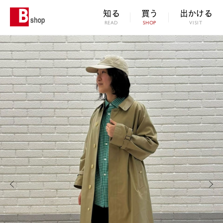
知る
買う
出かける
READ
SHOP
VISIT