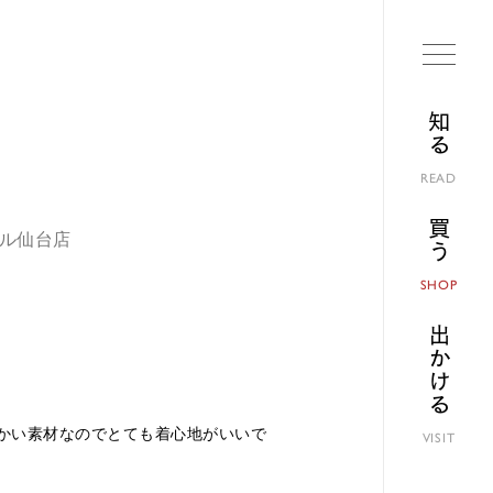
知る
READ
買う
パル仙台店
SHOP
出かける
かい素材なのでとても着心地がいいで
VISIT