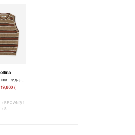
ollina
roberto collina | マルチボーダーニットベスト WOMEN
¥19,800
(
：BROWN系1
：S