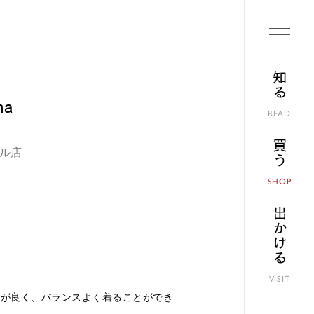
知る
ma
READ
買う
ビル店
SHOP
出かける
VISIT
性が良く、バランスよく着ることができ