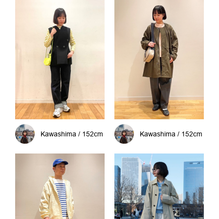
Kawashima / 152cm
Kawashima / 152cm