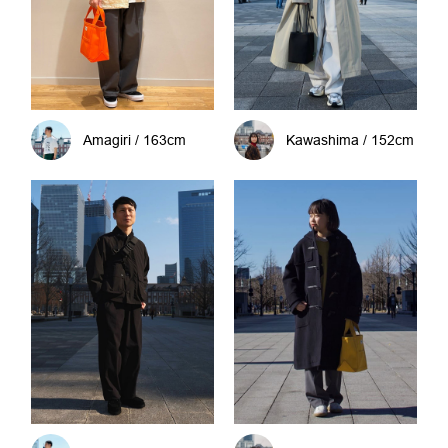
Amagiri / 163cm
Kawashima / 152cm