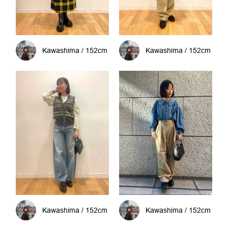
Kawashima / 152cm
Kawashima / 152cm
Kawashima / 152cm
Kawashima / 152cm