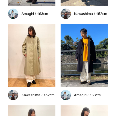
Amagiri / 163cm
Kawashima / 152cm
Kawashima / 152cm
Amagiri / 163cm