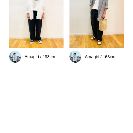
Amagiri / 163cm
Amagiri / 163cm
HOME
/
買う
/
STYLING
/
Bshop新丸ビル店
GUIDE
ショッピングガイド
よくあるご質問
お問い合わせ