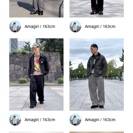
Amagiri / 163cm
Amagiri / 163cm
Amagiri / 163cm
Amagiri / 163cm