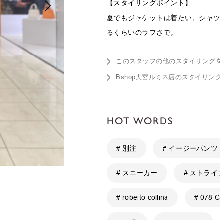
【スタイリングポイント】
夏でもジャケットは着たい。シャ
るくらいのラフさで。
このスタッフの他のスタイリング
Bshop大宮ルミネ店のスタイリン
HOT WORDS
# 別注
# イージーパンツ
# スニーカー
# ストライ
# roberto collina
# 078 C