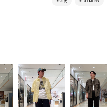
# 20代
# CLEMENS