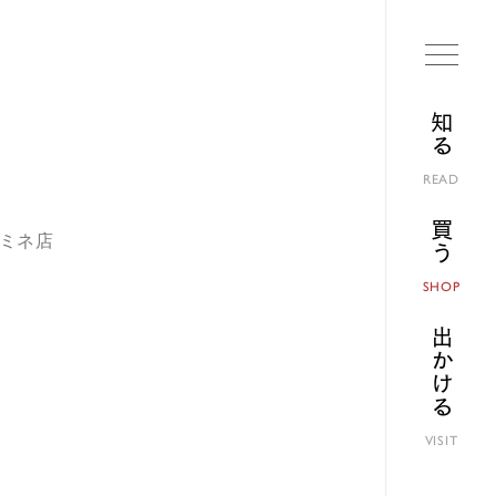
知る
READ
買う
ルミネ店
SHOP
出かける
VISIT