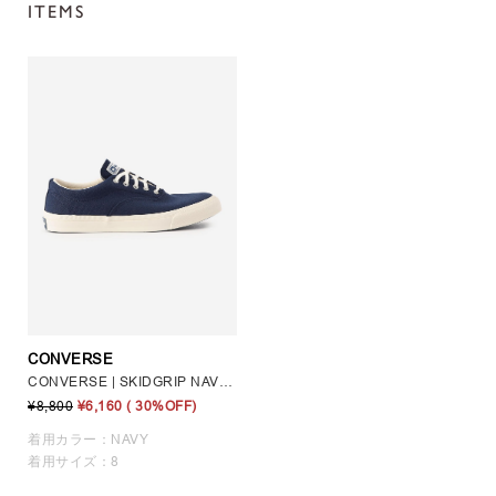
ITEMS
CONVERSE
CONVERSE | SKIDGRIP NAVY MEN
¥8,800
¥6,160
( 30%OFF)
着用カラー：NAVY
着用サイズ：8