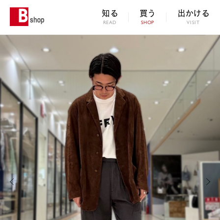
知る
買う
出かける
READ
SHOP
VISIT