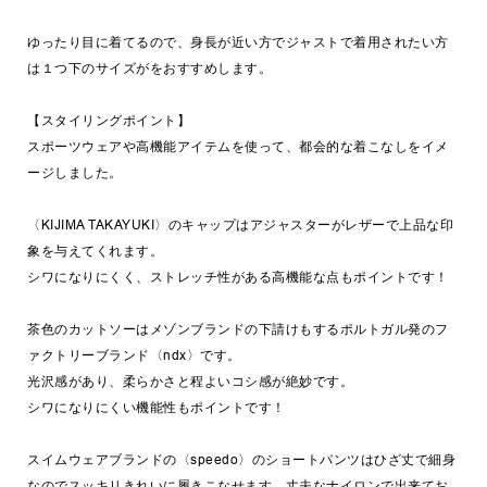
ゆったり目に着てるので、身長が近い方でジャストで着用されたい方
は１つ下のサイズがをおすすめします。
【スタイリングポイント】
スポーツウェアや高機能アイテムを使って、都会的な着こなしをイメ
ージしました。
〈KIJIMA TAKAYUKI〉のキャップはアジャスターがレザーで上品な印
象を与えてくれます。
シワになりにくく、ストレッチ性がある高機能な点もポイントです！
茶色のカットソーはメゾンブランドの下請けもするポルトガル発のフ
ァクトリーブランド〈ndx〉です。
光沢感があり、柔らかさと程よいコシ感が絶妙です。
シワになりにくい機能性もポイントです！
スイムウェアブランドの〈speedo〉のショートパンツはひざ丈で細身
なのでスッキリきれいに履きこなせます。丈夫なナイロンで出来てお