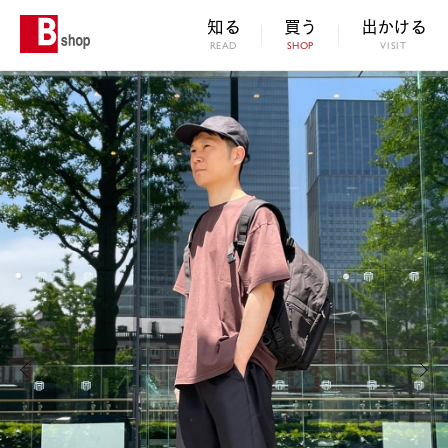
知る
買う
出かける
READ
SHOP
VISIT