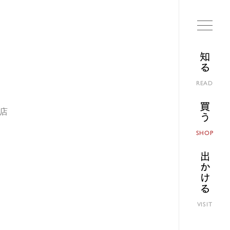
知る
READ
買う
浜店
SHOP
出かける
VISIT