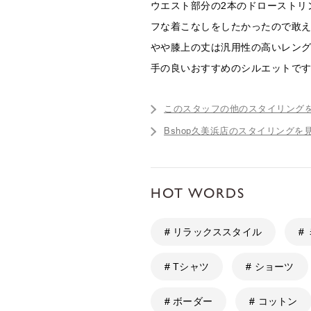
ウエスト部分の2本のドローストリ
フな着こなしをしたかったので敢
やや膝上の丈は汎用性の高いレン
手の良いおすすめのシルエットで
このスタッフの他のスタイリング
Bshop久美浜店のスタイリングを
HOT WORDS
# リラックススタイル
#
# Tシャツ
# ショーツ
# ボーダー
# コットン