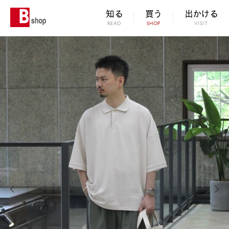
知る
買う
出かける
READ
SHOP
VISIT