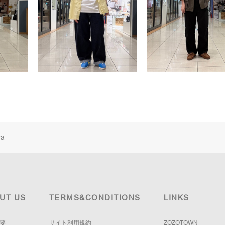
ra
UT US
TERMS&CONDITIONS
LINKS
要
サイト利用規約
ZOZOTOWN