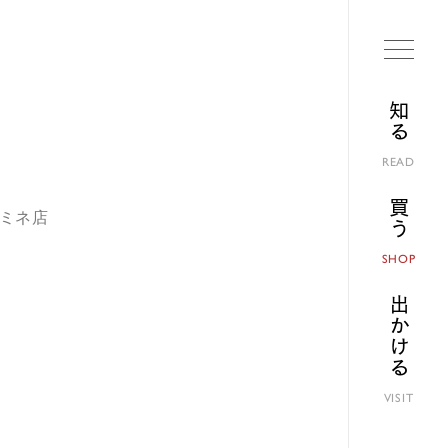
知る
READ
買う
ルミネ店
SHOP
出かける
VISIT