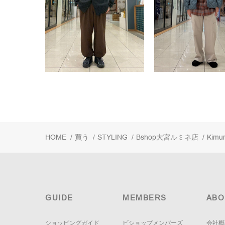
HOME
/
買う
/
STYLING
/
Bshop大宮ルミネ店
/
Kimu
GUIDE
MEMBERS
ABO
ショッピングガイド
ビショップメンバーズ
会社概