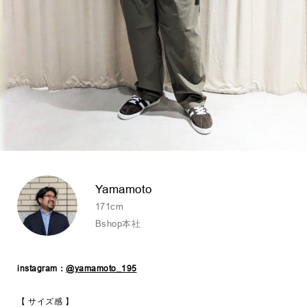
Yamamoto
171cm
Bshop本社
instagram：
@yamamoto_195
【 サイズ感 】