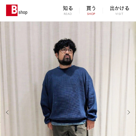
知る
買う
出かける
READ
SHOP
VISIT