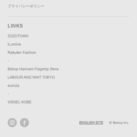
プライバシーポリシー
LINKS
ZOZOTOWN
iLumine
Rakuten Fashion
-
Bshop Hannam Flagship Store
LABOUR AND WAIT TOKYO
eunoia
-
VISSEL KOBE
ENGLISH SITE
© Bshop Inc.